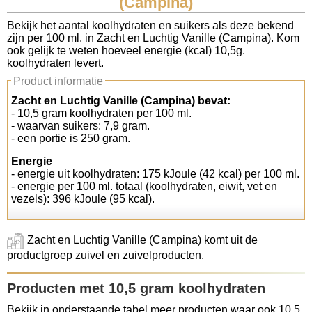
(Campina)
Koolhydraten tellen
Bekijk het aantal koolhydraten en suikers als deze bekend
zijn per 100 ml. in Zacht en Luchtig Vanille (Campina). Kom
ook gelijk te weten hoeveel energie (kcal) 10,5g.
Links
koolhydraten levert.
Product informatie
Zacht en Luchtig Vanille (Campina) bevat:
- 10,5 gram koolhydraten per 100 ml.
- waarvan suikers: 7,9 gram.
- een portie is 250 gram.
Energie
- energie uit koolhydraten: 175 kJoule (42 kcal) per 100 ml.
- energie per 100 ml. totaal (koolhydraten, eiwit, vet en
vezels): 396 kJoule (95 kcal).
Zacht en Luchtig Vanille (Campina) komt uit de
productgroep zuivel en zuivelproducten.
Producten met 10,5 gram koolhydraten
Bekijk in onderstaande tabel meer producten waar ook 10,5