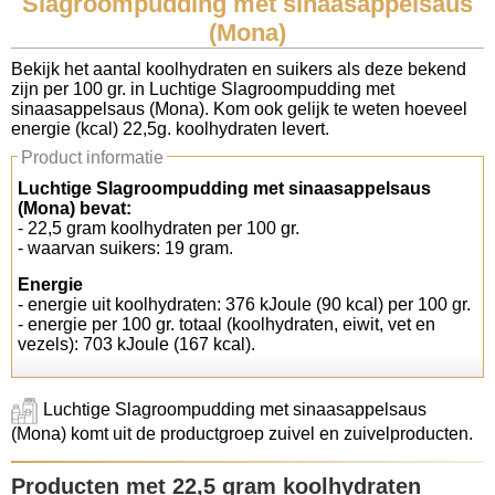
Slagroompudding met sinaasappelsaus
(Mona)
Koolhydraten tellen
Bekijk het aantal koolhydraten en suikers als deze bekend
zijn per 100 gr. in Luchtige Slagroompudding met
Links
sinaasappelsaus (Mona). Kom ook gelijk te weten hoeveel
energie (kcal) 22,5g. koolhydraten levert.
Product informatie
Luchtige Slagroompudding met sinaasappelsaus
(Mona) bevat:
- 22,5 gram koolhydraten per 100 gr.
- waarvan suikers: 19 gram.
Energie
- energie uit koolhydraten: 376 kJoule (90 kcal) per 100 gr.
- energie per 100 gr. totaal (koolhydraten, eiwit, vet en
vezels): 703 kJoule (167 kcal).
Luchtige Slagroompudding met sinaasappelsaus
(Mona) komt uit de productgroep zuivel en zuivelproducten.
Producten met 22,5 gram koolhydraten