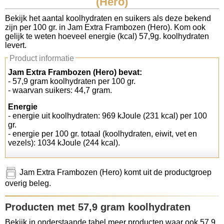
(Hero)
Koolhydraten tellen
Bekijk het aantal koolhydraten en suikers als deze bekend
zijn per 100 gr. in Jam Extra Frambozen (Hero). Kom ook
gelijk te weten hoeveel energie (kcal) 57,9g. koolhydraten
Links
levert.
Product informatie
Jam Extra Frambozen (Hero) bevat:
- 57,9 gram koolhydraten per 100 gr.
- waarvan suikers: 44,7 gram.
Energie
- energie uit koolhydraten: 969 kJoule (231 kcal) per 100
gr.
- energie per 100 gr. totaal (koolhydraten, eiwit, vet en
vezels): 1034 kJoule (244 kcal).
Jam Extra Frambozen (Hero) komt uit de productgroep
overig beleg.
Producten met 57,9 gram koolhydraten
Bekijk in onderstaande tabel meer producten waar ook 57,9