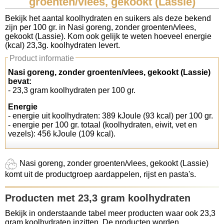
groenten/vlees, gekookt (Lassie)
Koolhydraten tellen
Bekijk het aantal koolhydraten en suikers als deze bekend
zijn per 100 gr. in Nasi goreng, zonder groenten/vlees,
gekookt (Lassie). Kom ook gelijk te weten hoeveel energie
Links
(kcal) 23,3g. koolhydraten levert.
Product informatie
Nasi goreng, zonder groenten/vlees, gekookt (Lassie)
bevat:
- 23,3 gram koolhydraten per 100 gr.
Energie
- energie uit koolhydraten: 389 kJoule (93 kcal) per 100 gr.
- energie per 100 gr. totaal (koolhydraten, eiwit, vet en
vezels): 456 kJoule (109 kcal).
Nasi goreng, zonder groenten/vlees, gekookt (Lassie)
komt uit de productgroep aardappelen, rijst en pasta's.
Producten met 23,3 gram koolhydraten
Bekijk in onderstaande tabel meer producten waar ook 23,3
gram koolhydraten inzitten. De producten worden