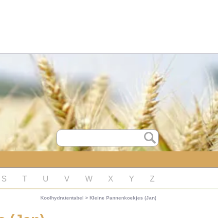
S
T
U
V
W
X
Y
Z
Koolhydratentabel
>
Kleine Pannenkoekjes (Jan)