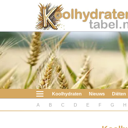
Home
Koolhydraten
Nieuws
Koolhydraatarme diëten
Boeken
Koolhydraten
Nieuws
Diëten
koolhydraatarme diëten
A
B
C
D
E
F
G
H
Diabetes test
Koolhydraten test