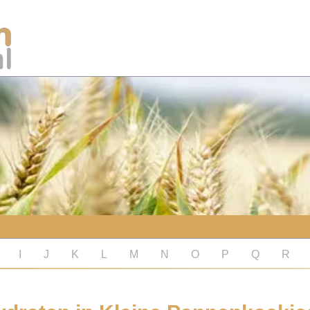
I
J
K
L
M
N
O
P
Q
R