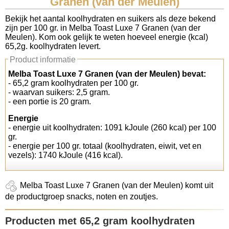
Granen (van der Meulen)
Koolhydraten tellen
Bekijk het aantal koolhydraten en suikers als deze bekend
zijn per 100 gr. in Melba Toast Luxe 7 Granen (van der
Meulen). Kom ook gelijk te weten hoeveel energie (kcal)
Links
65,2g. koolhydraten levert.
Product informatie
Melba Toast Luxe 7 Granen (van der Meulen) bevat:
- 65,2 gram koolhydraten per 100 gr.
- waarvan suikers: 2,5 gram.
- een portie is 20 gram.
Energie
- energie uit koolhydraten: 1091 kJoule (260 kcal) per 100
gr.
- energie per 100 gr. totaal (koolhydraten, eiwit, vet en
vezels): 1740 kJoule (416 kcal).
Melba Toast Luxe 7 Granen (van der Meulen) komt uit
de productgroep snacks, noten en zoutjes.
Producten met 65,2 gram koolhydraten