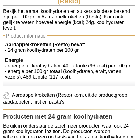
(Resto)
Koolhydraten tellen
Bekijk het aantal koolhydraten en suikers als deze bekend
zijn per 100 gr. in Aardappelkroketten (Resto). Kom ook
gelijk te weten hoeveel energie (kcal) 24g. koolhydraten
Links
levert.
Product informatie
Aardappelkroketten (Resto) bevat:
- 24 gram koolhydraten per 100 gr.
Energie
- energie uit koolhydraten: 401 kJoule (96 kcal) per 100 gr.
- energie per 100 gr. totaal (koolhydraten, eiwit, vet en
vezels): 489 kJoule (117 kcal).
Aardappelkroketten (Resto) komt uit de productgroep
aardappelen, rijst en pasta's.
Producten met 24 gram koolhydraten
Bekijk in onderstaande tabel meer producten waar ook 24
gram koolhydraten inzitten. De producten worden
willekeurig gekozen op basis van het aantal koolhydraten in