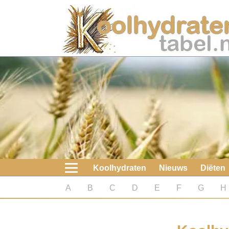
Home
Koolhydraten
Nieuws
Koolhydraatarme diëten
Boeken
Koolhydraten
Nieuws
Diëten
koolhydraatarme diëten
A
B
C
D
E
F
G
H
Diabetes test
Koolhydraten test