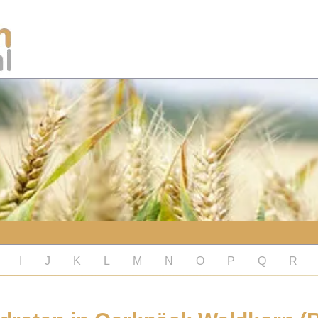
I
J
K
L
M
N
O
P
Q
R