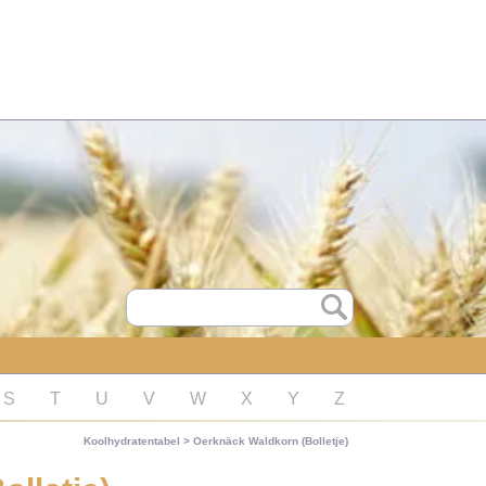
S
T
U
V
W
X
Y
Z
Koolhydratentabel
>
Oerknäck Waldkorn (Bolletje)