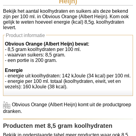
Heijn)
Koolhydraten tellen
Bekijk het aantal koolhydraten en suikers als deze bekend
zijn per 100 ml. in Obvious Orange (Albert Heijn). Kom ook
gelijk te weten hoeveel energie (kcal) 8,5g. koolhydraten
Links
levert.
Product informatie
Obvious Orange (Albert Heijn) bevat:
- 8,5 gram koolhydraten per 100 ml.
- waarvan suikers: 8,5 gram.
- een portie is 200 gram.
Energie
- energie uit koolhydraten: 142 kJoule (34 kcal) per 100 ml.
- energie per 100 ml. totaal (koolhydraten, eiwit, vet en
vezels): 160 kJoule (38 kcal).
Obvious Orange (Albert Heijn) komt uit de productgroep
dranken.
Producten met 8,5 gram koolhydraten
Bekijk in onderstaande tabel meer producten waar ook 8,5