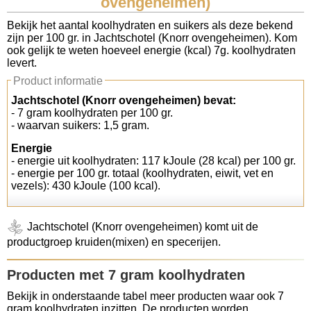
ovengeheimen)
Koolhydraten tellen
Bekijk het aantal koolhydraten en suikers als deze bekend
zijn per 100 gr. in Jachtschotel (Knorr ovengeheimen). Kom
ook gelijk te weten hoeveel energie (kcal) 7g. koolhydraten
Links
levert.
Product informatie
Jachtschotel (Knorr ovengeheimen) bevat:
- 7 gram koolhydraten per 100 gr.
- waarvan suikers: 1,5 gram.
Energie
- energie uit koolhydraten: 117 kJoule (28 kcal) per 100 gr.
- energie per 100 gr. totaal (koolhydraten, eiwit, vet en
vezels): 430 kJoule (100 kcal).
Jachtschotel (Knorr ovengeheimen) komt uit de
productgroep kruiden(mixen) en specerijen.
Producten met 7 gram koolhydraten
Bekijk in onderstaande tabel meer producten waar ook 7
gram koolhydraten inzitten. De producten worden