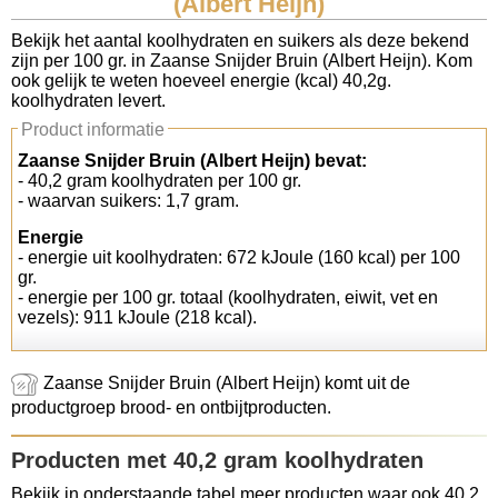
(Albert Heijn)
Koolhydraten tellen
Bekijk het aantal koolhydraten en suikers als deze bekend
zijn per 100 gr. in Zaanse Snijder Bruin (Albert Heijn). Kom
ook gelijk te weten hoeveel energie (kcal) 40,2g.
Links
koolhydraten levert.
Product informatie
Zaanse Snijder Bruin (Albert Heijn) bevat:
- 40,2 gram koolhydraten per 100 gr.
- waarvan suikers: 1,7 gram.
Energie
- energie uit koolhydraten: 672 kJoule (160 kcal) per 100
gr.
- energie per 100 gr. totaal (koolhydraten, eiwit, vet en
vezels): 911 kJoule (218 kcal).
Zaanse Snijder Bruin (Albert Heijn) komt uit de
productgroep brood- en ontbijtproducten.
Producten met 40,2 gram koolhydraten
Bekijk in onderstaande tabel meer producten waar ook 40,2