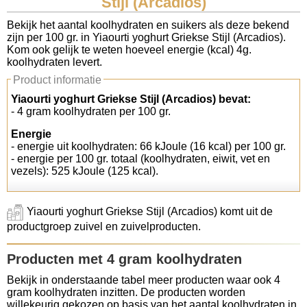
Stijl (Arcadios)
Koolhydraten tellen
Bekijk het aantal koolhydraten en suikers als deze bekend
zijn per 100 gr. in Yiaourti yoghurt Griekse Stijl (Arcadios).
Kom ook gelijk te weten hoeveel energie (kcal) 4g.
Links
koolhydraten levert.
Product informatie
Yiaourti yoghurt Griekse Stijl (Arcadios) bevat:
- 4 gram koolhydraten per 100 gr.
Energie
- energie uit koolhydraten: 66 kJoule (16 kcal) per 100 gr.
- energie per 100 gr. totaal (koolhydraten, eiwit, vet en
vezels): 525 kJoule (125 kcal).
Yiaourti yoghurt Griekse Stijl (Arcadios) komt uit de
productgroep zuivel en zuivelproducten.
Producten met 4 gram koolhydraten
Bekijk in onderstaande tabel meer producten waar ook 4
gram koolhydraten inzitten. De producten worden
willekeurig gekozen op basis van het aantal koolhydraten in