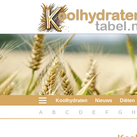
Home
Koolhydraten
Nieuws
Koolhydraatarme diëten
Boeken
Koolhydraten
Nieuws
Diëten
koolhydraatarme diëten
A
B
C
D
E
F
G
H
Diabetes test
Koolhydraten test