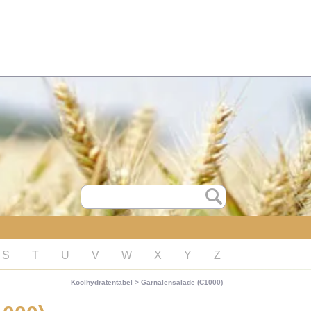
S
T
U
V
W
X
Y
Z
Koolhydratentabel
>
Garnalensalade (C1000)