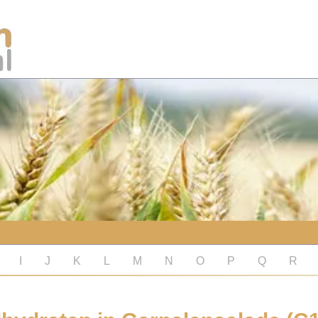
I
J
K
L
M
N
O
P
Q
R