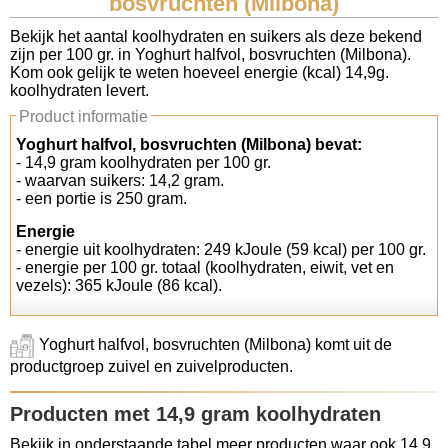
bosvruchten (Milbona)
Koolhydraten tellen
Bekijk het aantal koolhydraten en suikers als deze bekend
zijn per 100 gr. in Yoghurt halfvol, bosvruchten (Milbona).
Kom ook gelijk te weten hoeveel energie (kcal) 14,9g.
Links
koolhydraten levert.
Product informatie
Yoghurt halfvol, bosvruchten (Milbona) bevat:
- 14,9 gram koolhydraten per 100 gr.
- waarvan suikers: 14,2 gram.
- een portie is 250 gram.
Energie
- energie uit koolhydraten: 249 kJoule (59 kcal) per 100 gr.
- energie per 100 gr. totaal (koolhydraten, eiwit, vet en
vezels): 365 kJoule (86 kcal).
Yoghurt halfvol, bosvruchten (Milbona) komt uit de
productgroep zuivel en zuivelproducten.
Producten met 14,9 gram koolhydraten
Bekijk in onderstaande tabel meer producten waar ook 14,9