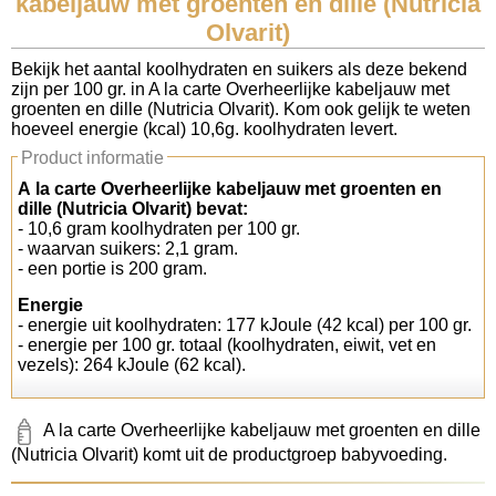
kabeljauw met groenten en dille (Nutricia
Olvarit)
Koolhydraten tellen
Bekijk het aantal koolhydraten en suikers als deze bekend
zijn per 100 gr. in A la carte Overheerlijke kabeljauw met
Links
groenten en dille (Nutricia Olvarit). Kom ook gelijk te weten
hoeveel energie (kcal) 10,6g. koolhydraten levert.
Product informatie
A la carte Overheerlijke kabeljauw met groenten en
dille (Nutricia Olvarit) bevat:
- 10,6 gram koolhydraten per 100 gr.
- waarvan suikers: 2,1 gram.
- een portie is 200 gram.
Energie
- energie uit koolhydraten: 177 kJoule (42 kcal) per 100 gr.
- energie per 100 gr. totaal (koolhydraten, eiwit, vet en
vezels): 264 kJoule (62 kcal).
A la carte Overheerlijke kabeljauw met groenten en dille
(Nutricia Olvarit) komt uit de productgroep babyvoeding.