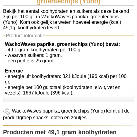
groentechips (Yuno)
Koolhydraten tellen
Bekijk het aantal koolhydraten en suikers als deze bekend
zijn per 100 gr. in WackoWaves paprika, groentechips
(Yuno). Kom ook gelijk te weten hoeveel energie (kcal)
Links
49,1g. koolhydraten levert.
Product informatie
WackoWaves paprika, groentechips (Yuno) bevat:
- 49,1 gram koolhydraten per 100 gr.
- waarvan suikers: 1 gram.
- een portie is 25 gram.
Energie
- energie uit koolhydraten: 821 kJoule (196 kcal) per 100
gr.
- energie per 100 gr. totaal (koolhydraten, eiwit, vet en
vezels): 1667 kJoule (396 kcal).
WackoWaves paprika, groentechips (Yuno) komt uit de
productgroep snacks, noten en zoutjes.
Producten met 49,1 gram koolhydraten