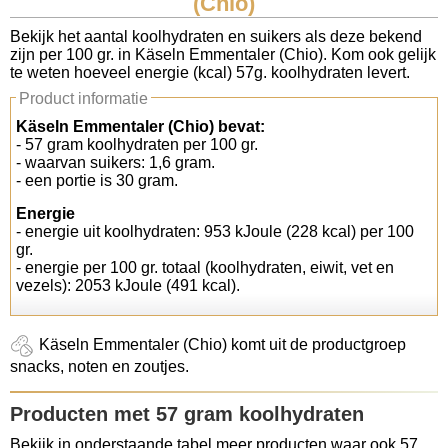
(Chio)
Koolhydraten tellen
Bekijk het aantal koolhydraten en suikers als deze bekend
zijn per 100 gr. in Käseln Emmentaler (Chio). Kom ook gelijk
te weten hoeveel energie (kcal) 57g. koolhydraten levert.
Links
Product informatie
Käseln Emmentaler (Chio) bevat:
- 57 gram koolhydraten per 100 gr.
- waarvan suikers: 1,6 gram.
- een portie is 30 gram.
Energie
- energie uit koolhydraten: 953 kJoule (228 kcal) per 100
gr.
- energie per 100 gr. totaal (koolhydraten, eiwit, vet en
vezels): 2053 kJoule (491 kcal).
Käseln Emmentaler (Chio) komt uit de productgroep
snacks, noten en zoutjes.
Producten met 57 gram koolhydraten
Bekijk in onderstaande tabel meer producten waar ook 57