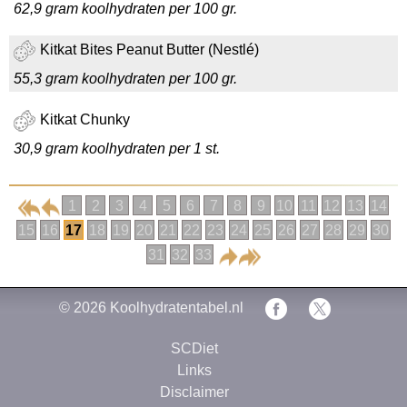
62,9 gram koolhydraten per 100 gr.
Kitkat Bites Peanut Butter (Nestlé)
55,3 gram koolhydraten per 100 gr.
Kitkat Chunky
30,9 gram koolhydraten per 1 st.
1
2
3
4
5
6
7
8
9
10
11
12
13
14
15
16
17
18
19
20
21
22
23
24
25
26
27
28
29
30
31
32
33
© 2026
Koolhydratentabel.nl
SCDiet
Links
Disclaimer