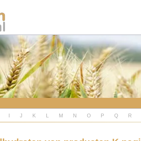
I
J
K
L
M
N
O
P
Q
R