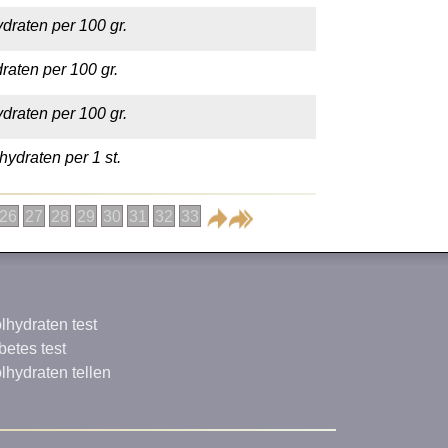
draten per 100 gr.
raten per 100 gr.
draten per 100 gr.
hydraten per 1 st.
26
27
28
29
30
31
32
33
lhydraten test
betes test
lhydraten tellen