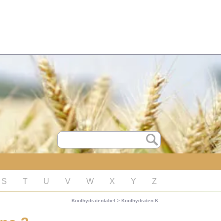
S
T
U
V
W
X
Y
Z
Koolhydratentabel
>
Koolhydraten K