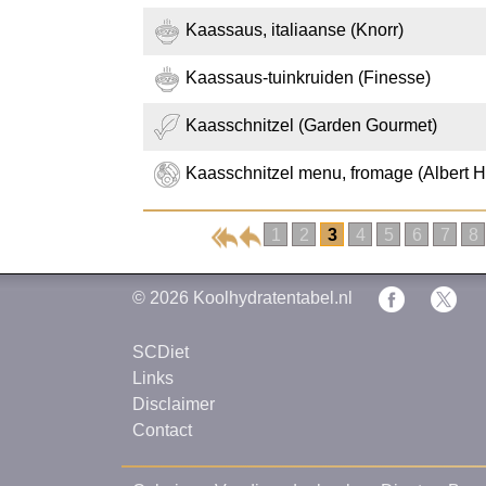
Kaassaus, italiaanse (Knorr)
Kaassaus-tuinkruiden (Finesse)
Kaasschnitzel (Garden Gourmet)
Kaasschnitzel menu, fromage (Albert H
1
2
3
4
5
6
7
8
© 2026
Koolhydratentabel.nl
SCDiet
Links
Disclaimer
Contact