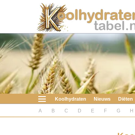
Home
Koolhydraten
Nieuws
Koolhydraatarme diëten
Boeken
Koolhydraten
Nieuws
Diëten
koolhydraatarme diëten
A
B
C
D
E
F
G
H
Diabetes test
Koolhydraten test