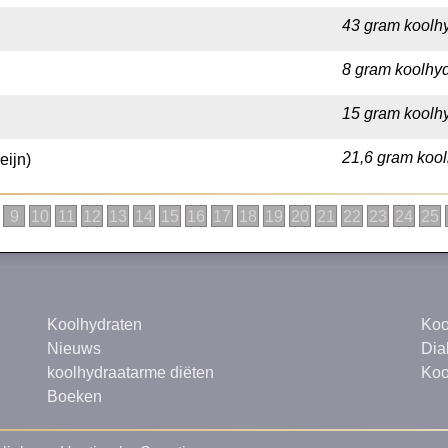
43 gram koolhy
8 gram koolhyd
15 gram koolhy
21,6 gram kool
eijn)
9
10
11
12
13
14
15
16
17
18
19
20
21
22
23
24
25
Koolhydraten
Koo
Nieuws
Dia
koolhydraatarme diëten
Koo
Boeken