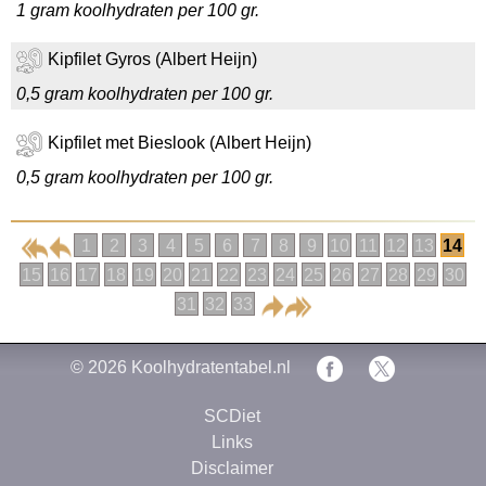
1 gram koolhydraten per 100 gr.
Kipfilet Gyros (Albert Heijn)
0,5 gram koolhydraten per 100 gr.
Kipfilet met Bieslook (Albert Heijn)
0,5 gram koolhydraten per 100 gr.
1
2
3
4
5
6
7
8
9
10
11
12
13
14
15
16
17
18
19
20
21
22
23
24
25
26
27
28
29
30
31
32
33
© 2026
Koolhydratentabel.nl
SCDiet
Links
Disclaimer