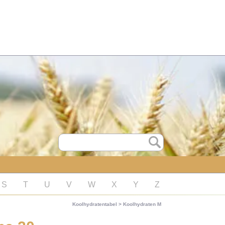
S
T
U
V
W
X
Y
Z
Koolhydratentabel
>
Koolhydraten M