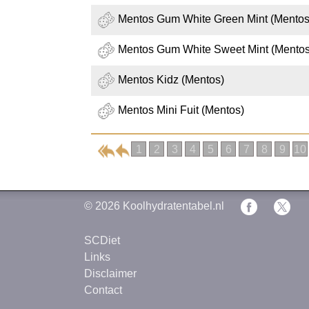
Mentos Gum White Green Mint (Mentos
Mentos Gum White Sweet Mint (Mentos
Mentos Kidz (Mentos)
Mentos Mini Fuit (Mentos)
1
2
3
4
5
6
7
8
9
10
© 2026
Koolhydratentabel.nl
SCDiet
Links
Disclaimer
Contact