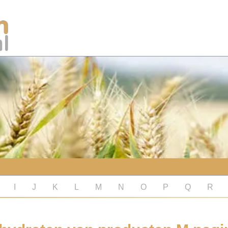
I
J
K
L
M
N
O
P
Q
R