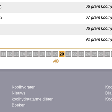
68 gram koolhy
)
67 gram koolhy
)
88 gram koolhy
92 gram koolhy
11
12
13
14
15
16
17
18
19
20
21
22
23
24
25
26
27
Koolhydraten
Koo
Nieuws
Dia
koolhydraatarme diëten
Koo
Boeken