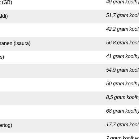
49 gram koolhy
t (GB)
51,7 gram kool
ldi)
42,2 gram kool
56,8 gram kool
ranen (Isaura)
41 gram koolhy
s)
54,9 gram kool
50 gram koolhy
8,5 gram koolh
68 gram koolhy
17,7 gram kool
ertog)
7 gram koolhyd