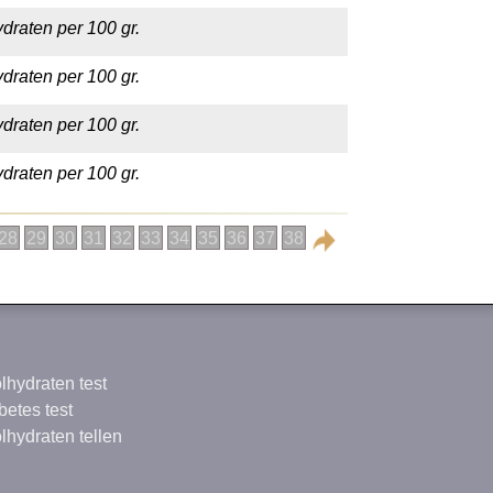
draten per 100 gr.
draten per 100 gr.
draten per 100 gr.
draten per 100 gr.
28
29
30
31
32
33
34
35
36
37
38
lhydraten test
betes test
lhydraten tellen