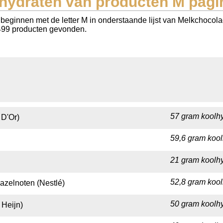
hydraten van producten M pagi
beginnen met de letter M in onderstaande lijst van Melkchocola
 1499 producten gevonden.
57 gram koolhy
 D'Or)
59,6 gram kool
21 gram koolhy
52,8 gram kool
zelnoten (Nestlé)
50 gram koolhy
 Heijn)