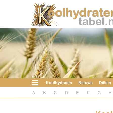
Home
Koolhydraten
Nieuws
Koolhydraatarme diëten
Boeken
Koolhydraten
Nieuws
Diëten
koolhydraatarme diëten
A
B
C
D
E
F
G
H
Diabetes test
Koolhydraten test