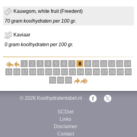
Kauwgom, white fruit (Freedent)
70 gram koolhydraten per 100 gr.
Kaviaar
0 gram koolhydraten per 100 gr.
1
2
3
4
5
6
7
8
9
10
11
12
13
14
15
16
17
18
19
20
21
22
23
24
25
26
27
28
29
30
31
32
33
© 2026
Koolhydratentabel.nl
SCDiet
Links
Disclaimer
Contact